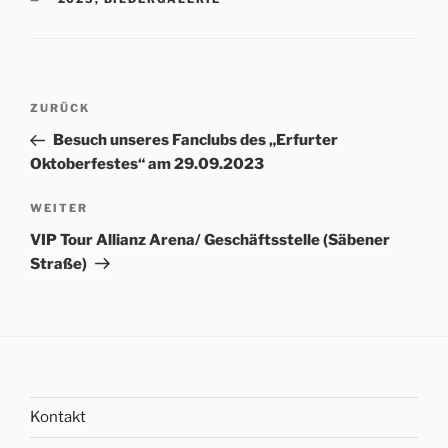
Beitrags-
Vorheriger
ZURÜCK
Navigation
Beitrag
Besuch unseres Fanclubs des „Erfurter
Oktoberfestes“ am 29.09.2023
Nächster
WEITER
Beitrag
VIP Tour Allianz Arena/ Geschäftsstelle (Säbener
Straße)
Kontakt