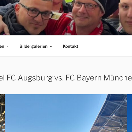
 E.V.
C Bayern München Fanclubs Erfordia Bavaria e.V.
en
Bildergalerien
Kontakt
el FC Augsburg vs. FC Bayern Münch