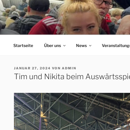
Zum
Inhalt
springen
ERFORDIA BAVARIA
Herzlich Willkommen auf der Homepage des Erfurter F
Startseite
Über uns
News
Veranstaltung
VERÖFFENTLICHT
JANUAR 27, 2024
VON
ADMIN
AM
Tim und Nikita beim Auswärtsspi