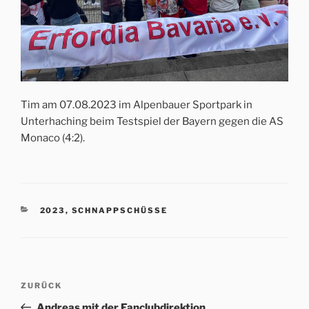
Tim am 07.08.2023 im Alpenbauer Sportpark in
Unterhaching beim Testspiel der Bayern gegen die AS
Monaco (4:2).
KATEGORIEN
2023
,
SCHNAPPSCHÜSSE
Beitrags-
Vorheriger
ZURÜCK
Navigation
Beitrag
Andreas mit der Fanclubdirektion