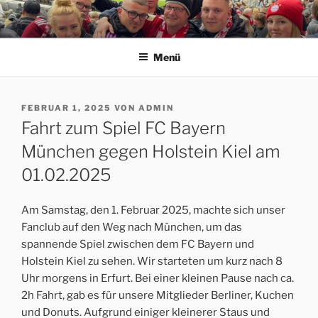
Zum
Inhalt
ERFORDIA BAVARIA E.V.
Herzlich Willkommen auf der Homepage des Erfurter FC Bayern
springen
München Fanclubs Erfordia Bavaria e.V.
Menü
VERÖFFENTLICHT
FEBRUAR 1, 2025
VON
ADMIN
AM
Fahrt zum Spiel FC Bayern
München gegen Holstein Kiel am
01.02.2025
Am Samstag, den 1. Februar 2025, machte sich unser
Fanclub auf den Weg nach München, um das
spannende Spiel zwischen dem FC Bayern und
Holstein Kiel zu sehen. Wir starteten um kurz nach 8
Uhr morgens in Erfurt. Bei einer kleinen Pause nach ca.
2h Fahrt, gab es für unsere Mitglieder Berliner, Kuchen
und Donuts. Aufgrund einiger kleinerer Staus und